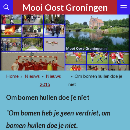
Mooi Oost Groningen
Ga
direct
naar
de
hoofdinhoud
Home
»
Nieuws
»
Nieuws
»
Om bomen huilen doe je
2015
niet
Om bomen huilen doe je niet
“
Om bomen heb je geen verdriet, om
bomen huilen doe je niet.