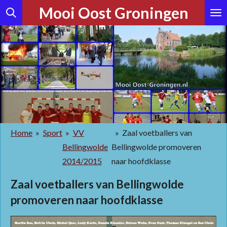
Mooi Oost Groningen
Ga
direct
naar
de
hoofdinhoud
Home
»
Sport
»
VV
»
Zaal voetballers van
Bellingwolde
Bellingwolde promoveren
2014/2015
naar hoofdklasse
Zaal voetballers van Bellingwolde
promoveren naar hoofdklasse