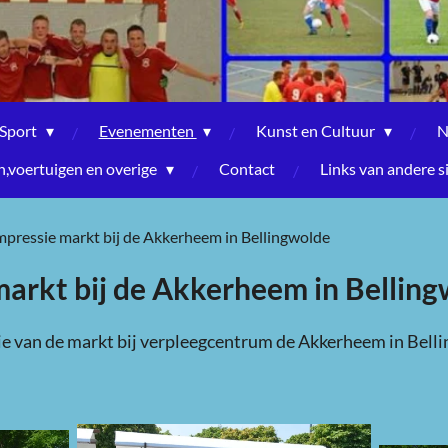
Sport
Evenementen
Kunst en Cultuur
N
voertuigen en overige
Contact
Links van andere s
impressie markt bij de Akkerheem in Bellingwolde
markt bij de Akkerheem in Bellin
ie van de markt bij verpleegcentrum de Akkerheem in Bell