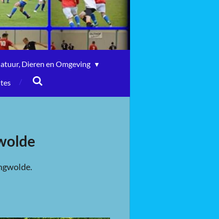
atuur, Dieren en Omgeving
ites
gwolde
ingwolde.