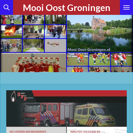
Mooi Oost Groningen
Ga
direct
naar
de
hoofdinhoud