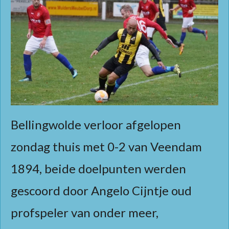
Bellingwolde verloor afgelopen
zondag thuis met 0-2 van Veendam
1894, beide doelpunten werden
gescoord door Angelo Cijntje oud
profspeler van onder meer,