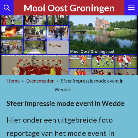
Mooi Oost Groningen
Ga
direct
naar
de
hoofdinhoud
Home
»
Evenementen
»
Sfeer impressie mode event in
Wedde
Sfeer impressie mode event in Wedde
Hier onder een uitgebreide foto
reportage van het mode event in