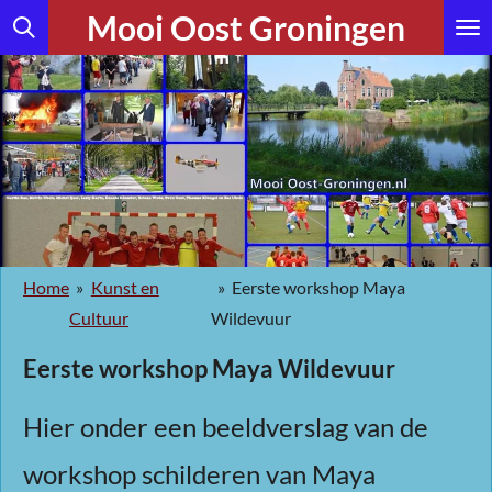
Mooi Oost Groningen
Ga
direct
naar
de
hoofdinhoud
Home
»
Kunst en
»
Eerste workshop Maya
Cultuur
Wildevuur
Eerste workshop Maya Wildevuur
Hier onder een beeldverslag van de
workshop schilderen van Maya