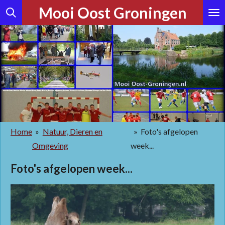
Mooi Oost Groningen
Ga
direct
naar
de
hoofdinhoud
Home
»
Natuur, Dieren en
»
Foto's afgelopen
Omgeving
week...
Foto's afgelopen week...