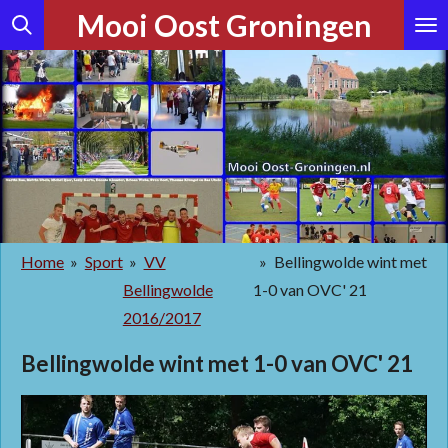
Mooi Oost Groningen
Ga
direct
naar
de
hoofdinhoud
Home
»
Sport
»
VV
»
Bellingwolde wint met
Bellingwolde
1-0 van OVC' 21
2016/2017
Bellingwolde wint met 1-0 van OVC' 21