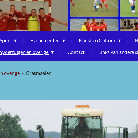
Sport
Evenementen
Kunst en Cultuur
N
voertuigen en overige
Contact
Links van andere s
n overige
»
Grasmaaien