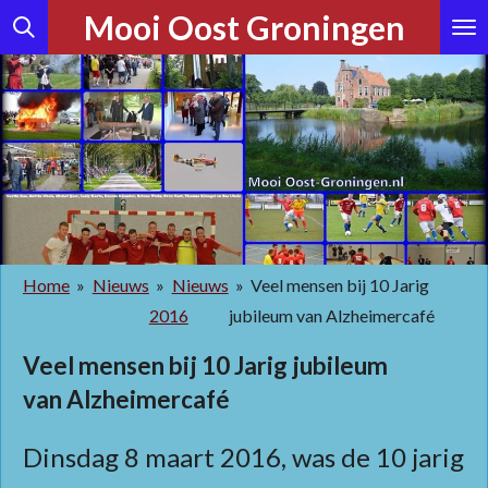
Mooi Oost Groningen
Ga
direct
naar
de
hoofdinhoud
Home
»
Nieuws
»
Nieuws
»
Veel mensen bij 10 Jarig
2016
jubileum van Alzheimercafé
Veel mensen bij 10 Jarig jubileum
van
Alzheimercafé
Dinsdag 8 maart 2016, was de 10 jarig