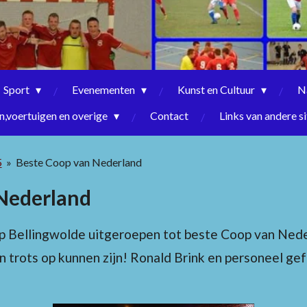
Sport
Evenementen
Kunst en Cultuur
N
,voertuigen en overige
Contact
Links van andere si
5
»
Beste Coop van Nederland
Nederland
p Bellingwolde uitgeroepen tot beste Coop van Nede
 trots op kunnen zijn! Ronald Brink en personeel ge