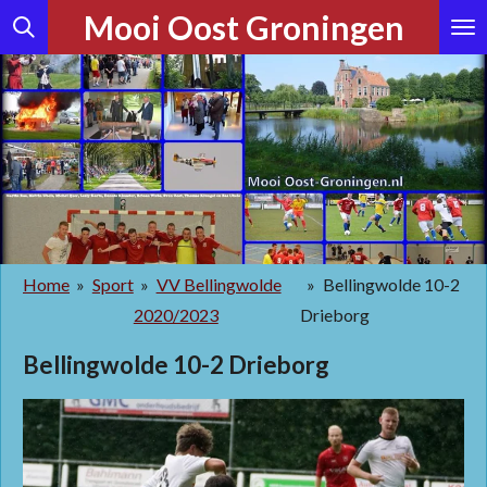
Mooi Oost Groningen
Ga
direct
naar
de
hoofdinhoud
Home
»
Sport
»
VV Bellingwolde
»
Bellingwolde 10-2
2020/2023
Drieborg
Bellingwolde 10-2 Drieborg