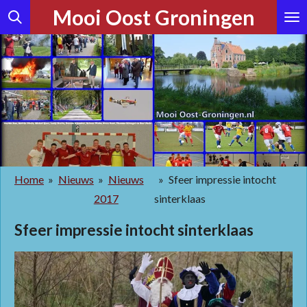
Mooi Oost Groningen
Ga
direct
naar
de
hoofdinhoud
Home
»
Nieuws
»
Nieuws
»
Sfeer impressie intocht
2017
sinterklaas
Sfeer impressie intocht sinterklaas