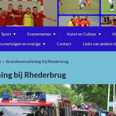
Sport
Evenementen
Kunst en Cultuur
N
,voertuigen en overige
Contact
Links van andere si
8
»
Brandweeroefening bij Rhederbrug
ng bij Rhederbrug