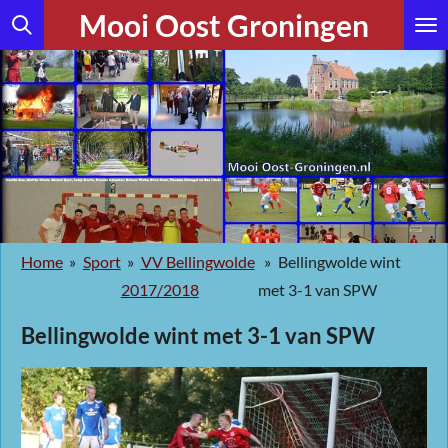
Mooi Oost Groningen
Ga
direct
naar
de
hoofdinhoud
Home
»
Sport
»
VV Bellingwolde
»
Bellingwolde wint
2017/2018
met 3-1 van SPW
Bellingwolde wint met 3-1 van SPW