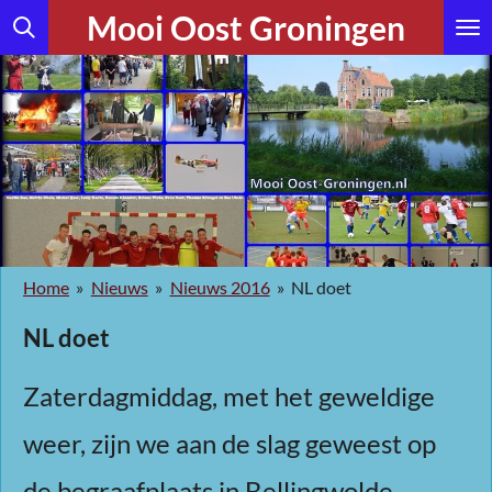
Mooi Oost Groningen
Ga
direct
naar
de
hoofdinhoud
Home
»
Nieuws
»
Nieuws 2016
»
NL doet
NL doet
Zaterdagmiddag, met het geweldige
weer, zijn we aan de slag geweest op
de begraafplaats in Bellingwolde.