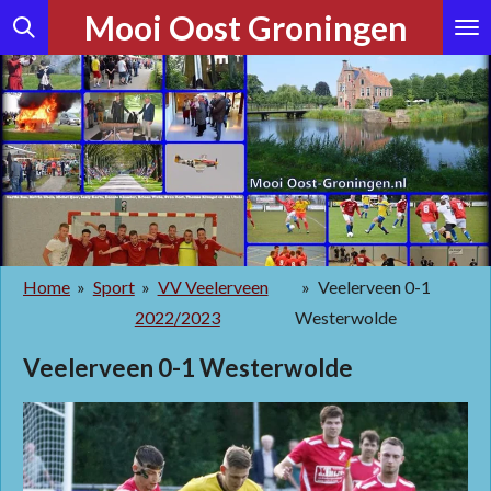
Mooi Oost Groningen
Ga
direct
naar
de
hoofdinhoud
Home
»
Sport
»
VV Veelerveen
»
Veelerveen 0-1
2022/2023
Westerwolde
Veelerveen 0-1 Westerwolde