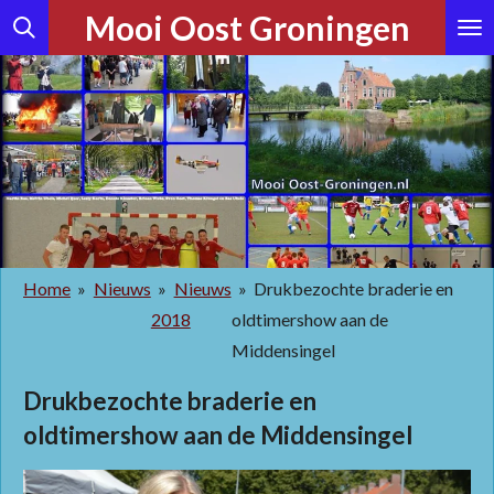
Mooi Oost Groningen
Ga
direct
naar
de
hoofdinhoud
Home
»
Nieuws
»
Nieuws
»
Drukbezochte braderie en
2018
oldtimershow aan de
Middensingel
Drukbezochte braderie en
oldtimershow aan de Middensingel