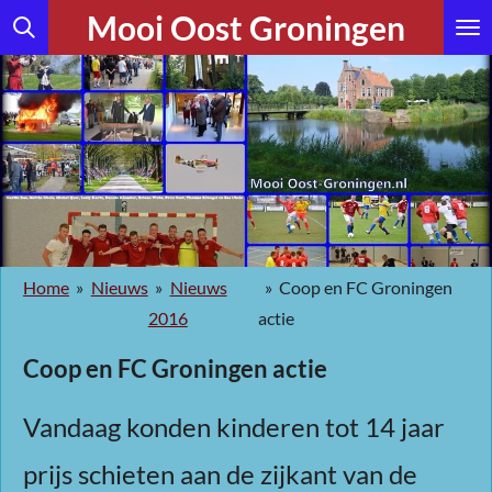
Mooi Oost Groningen
Ga
direct
naar
de
hoofdinhoud
Home
»
Nieuws
»
Nieuws
»
Coop en FC Groningen
2016
actie
Coop en FC Groningen actie
Vandaag konden kinderen tot 14 jaar
prijs schieten aan de zijkant van de