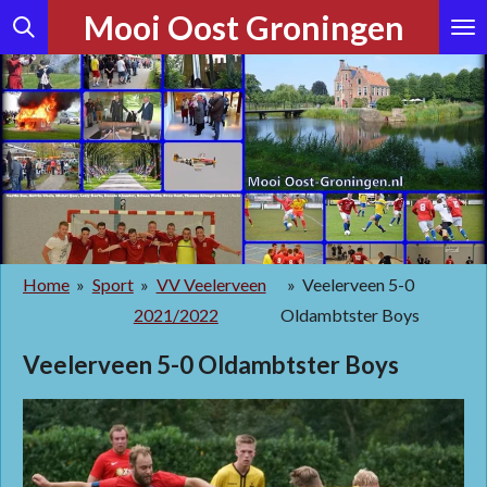
Mooi Oost Groningen
Ga
direct
naar
de
hoofdinhoud
Home
»
Sport
»
VV Veelerveen
»
Veelerveen 5-0
2021/2022
Oldambtster Boys
Veelerveen 5-0 Oldambtster Boys