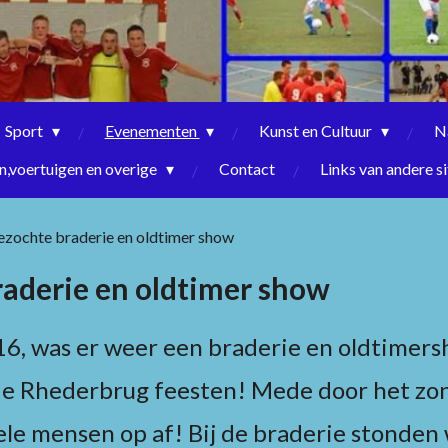
Sport
Evenementen
Kunst en Cultuur
N
,voertuigen en overige
Contact
Links van andere si
zochte braderie en oldtimer show
aderie en oldtimer show
, was er weer een braderie en oldtimers
de Rhederbrug feesten! Mede door het zon
e mensen op af! Bij de braderie stonden 