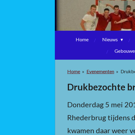
Home
Nieuws
Gebouwen
Home
»
Evenementen
»
Drukbe
Drukbezochte br
Donderdag 5 mei 2016
Rhederbrug tijdens 
kwamen daar weer vel