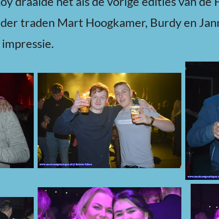
oy draaide net als de vorige edities van de
der traden Mart Hoogkamer, Burdy en Jann
 impressie.