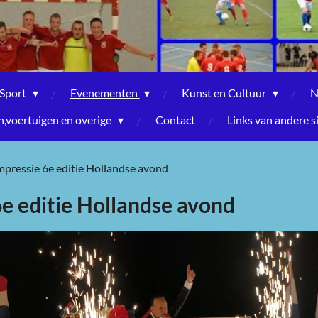
Sport
Evenementen
Kunst en Cultuur
N
voertuigen en overige
Contact
Links van andere s
impressie 6e editie Hollandse avond
6e editie Hollandse avond