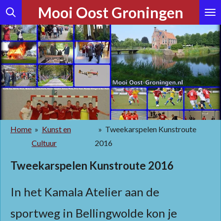
Mooi Oost Groningen
Ga
direct
naar
de
hoofdinhoud
Home
»
Kunst en
»
Tweekarspelen Kunstroute
Cultuur
2016
Tweekarspelen Kunstroute 2016
In het Kamala Atelier aan de
sportweg in Bellingwolde kon je