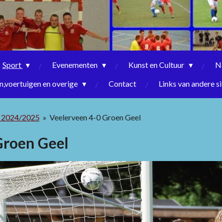
Sport
Evenementen
Kunst en Cultuur
N
,voertuigen en overige
Contact
Links van andere si
n 2024/2025
»
Veelerveen 4-0 Groen Geel
Groen Geel