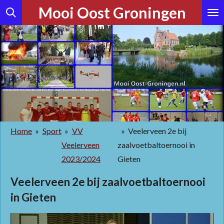
Mooi Oost Groningen
Ga
direct
naar
de
hoofdinhoud
Home
»
Sport
»
VV
»
Veelerveen 2e bij
Veelerveen
zaalvoetbaltoernooi in
2023/2024
Gieten
Veelerveen 2e bij zaalvoetbaltoernooi
in Gieten