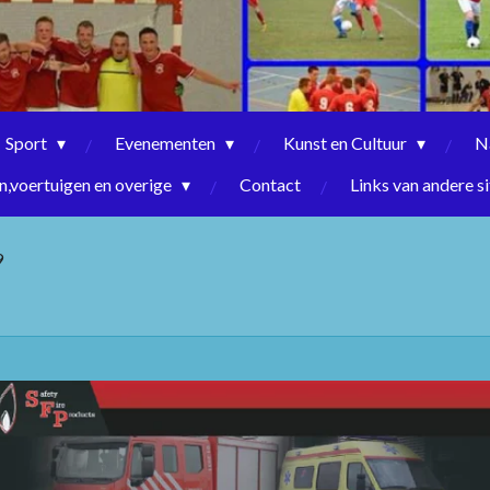
Sport
Evenementen
Kunst en Cultuur
N
,voertuigen en overige
Contact
Links van andere si
9