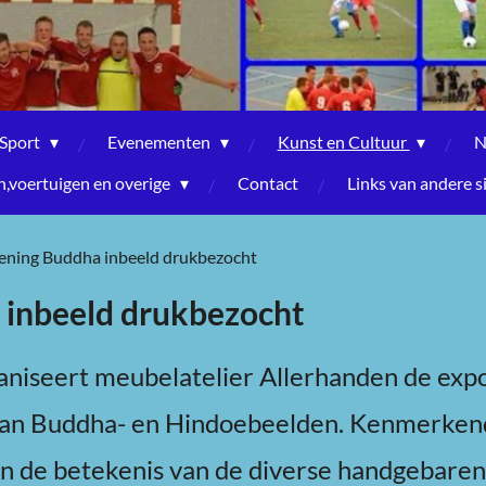
Sport
Evenementen
Kunst en Cultuur
N
voertuigen en overige
Contact
Links van andere s
ning Buddha inbeeld drukbezocht
inbeeld drukbezocht
aniseert meubelatelier Allerhanden de expo
 van Buddha- en Hindoebeelden. Kenmerkend 
van de betekenis van de diverse handgebaren