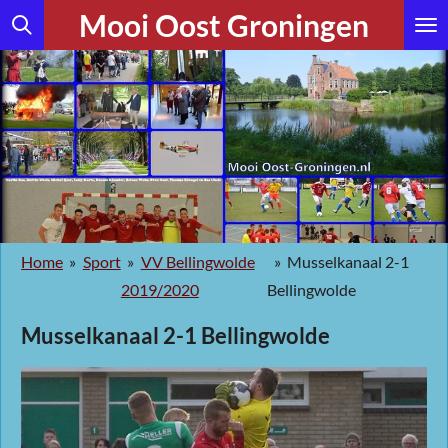
Mooi Oost Groningen
Ga
direct
naar
de
hoofdinhoud
Home
»
Sport
»
VV Bellingwolde
»
Musselkanaal 2-1
2019/2020
Bellingwolde
Musselkanaal 2-1 Bellingwolde