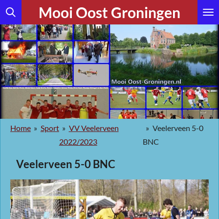
Mooi Oost Groningen
Ga
direct
naar
de
hoofdinhoud
Home
»
Sport
»
VV Veelerveen
»
Veelerveen 5-0
2022/2023
BNC
Veelerveen 5-0 BNC