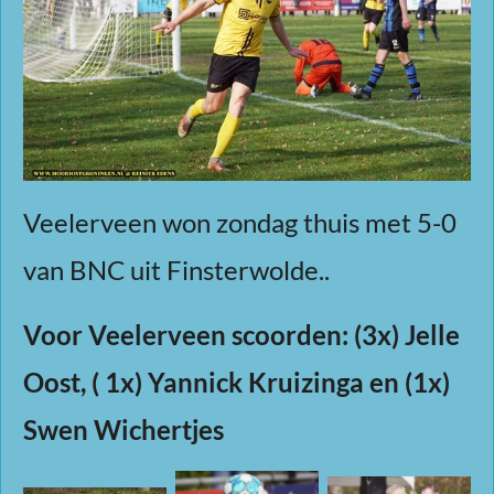
Veelerveen won zondag thuis met 5-0
van BNC uit Finsterwolde..
Voor Veelerveen scoorden: (3x) Jelle
Oost, ( 1x) Yannick Kruizinga en (1x)
Swen Wichertjes