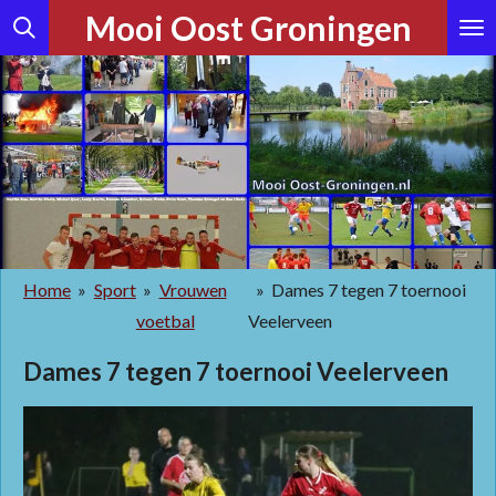
Mooi Oost Groningen
Ga
direct
naar
de
hoofdinhoud
Home
»
Sport
»
Vrouwen
»
Dames 7 tegen 7 toernooi
voetbal
Veelerveen
Dames 7 tegen 7 toernooi Veelerveen