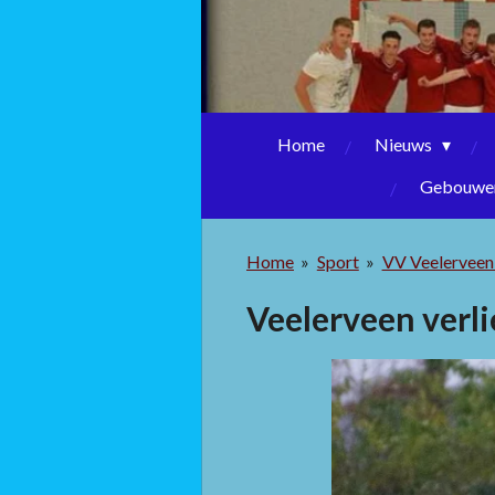
Home
Nieuws
Gebouwen
Home
»
Sport
»
VV Veelervee
Veelerveen verli