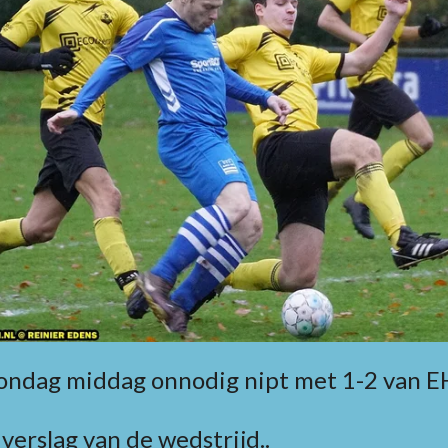
zondag middag onnodig nipt met 1-2 van E
verslag van de wedstrijd..