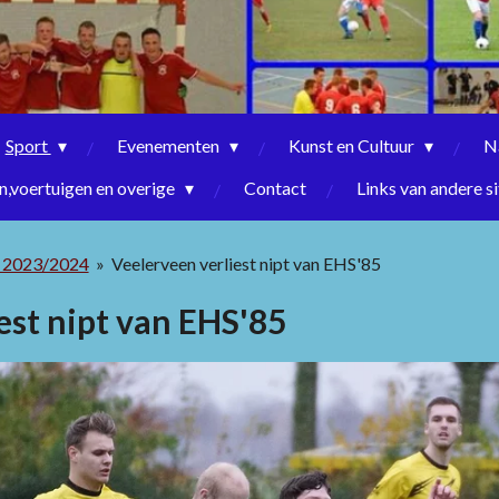
Sport
Evenementen
Kunst en Cultuur
N
,voertuigen en overige
Contact
Links van andere si
n 2023/2024
»
Veelerveen verliest nipt van EHS'85
est nipt van EHS'85