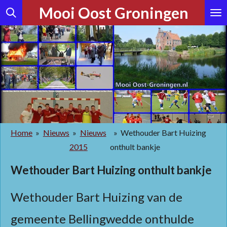
Mooi Oost Groningen
Ga
direct
naar
de
hoofdinhoud
Home
»
Nieuws
»
Nieuws
»
Wethouder Bart Huizing
2015
onthult bankje
Wethouder Bart Huizing onthult bankje
Wethouder Bart Huizing van de
gemeente Bellingwedde onthulde