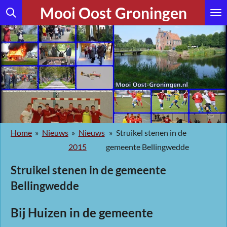
Mooi Oost Groningen
Ga
direct
naar
de
hoofdinhoud
Home
»
Nieuws
»
Nieuws
»
Struikel stenen in de
2015
gemeente Bellingwedde
Struikel stenen in de gemeente
Bellingwedde
Bij Huizen in de gemeente