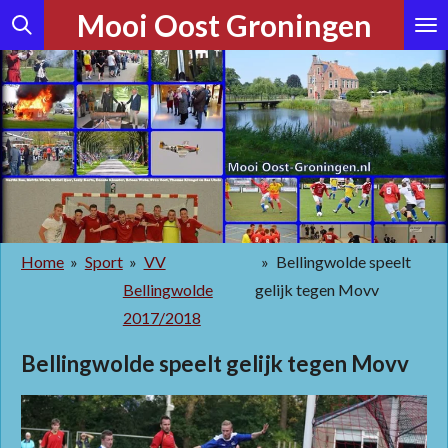
Mooi Oost Groningen
Ga
direct
naar
de
hoofdinhoud
Home
»
Sport
»
VV
»
Bellingwolde speelt
Bellingwolde
gelijk tegen Movv
2017/2018
Bellingwolde speelt gelijk tegen Movv