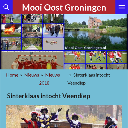
Mooi Oost Groningen
Ga
direct
naar
de
hoofdinhoud
Home
»
Nieuws
»
Nieuws
»
Sinterklaas intocht
2018
Veendiep
Sinterklaas intocht Veendiep