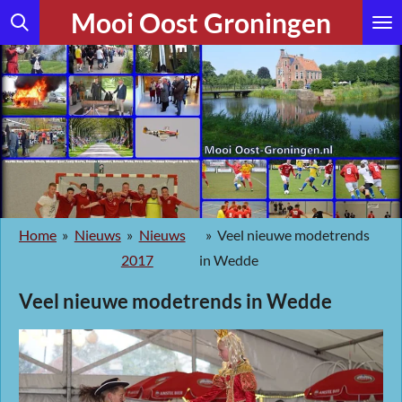
Mooi Oost Groningen
Ga
direct
naar
de
hoofdinhoud
Home
»
Nieuws
»
Nieuws
»
Veel nieuwe modetrends
2017
in Wedde
Veel nieuwe modetrends in Wedde