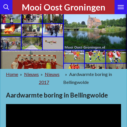
Mooi Oost Groningen
Ga
direct
naar
de
hoofdinhoud
Home
»
Nieuws
»
Nieuws
»
Aardwarmte boring in
2017
Bellingwolde
Aardwarmte boring in Bellingwolde