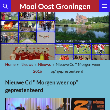
Mooi Oost Groningen
Ga
direct
naar
de
hoofdinhoud
Home
»
Nieuws
»
Nieuws
»
Nieuwe Cd '' Morgen weer
2016
op" geprestenteerd
Nieuwe Cd '' Morgen weer op"
geprestenteerd