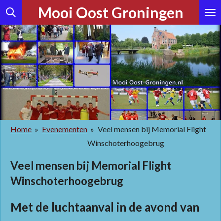
Mooi Oost Groningen
Ga
direct
naar
de
hoofdinhoud
Home
»
Evenementen
»
Veel mensen bij Memorial Flight
Winschoterhoogebrug
Veel mensen bij Memorial Flight
Winschoterhoogebrug
Met de luchtaanval in de avond van