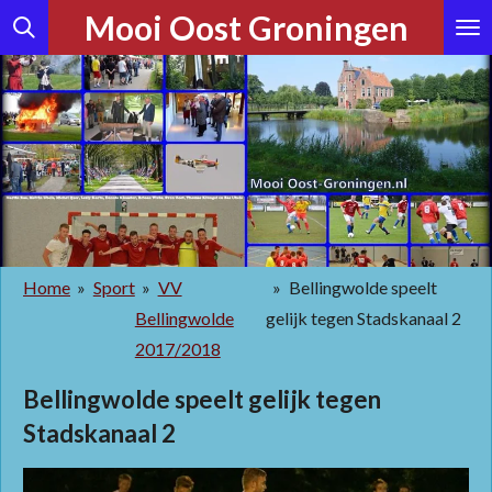
Mooi Oost Groningen
Ga
direct
naar
de
hoofdinhoud
Home
»
Sport
»
VV
»
Bellingwolde speelt
Bellingwolde
gelijk tegen Stadskanaal 2
2017/2018
Bellingwolde speelt gelijk tegen
Stadskanaal 2