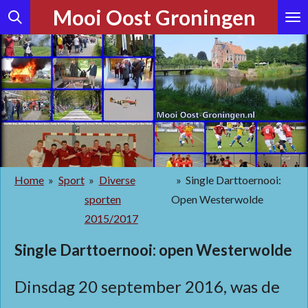
Mooi Oost Groningen
Ga
direct
naar
de
hoofdinhoud
Home
»
Sport
»
Diverse
»
Single Darttoernooi:
sporten
Open Westerwolde
2015/2017
Single Darttoernooi: open Westerwolde
Dinsdag 20 september 2016, was de