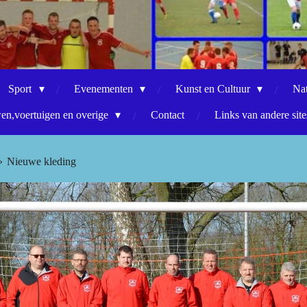
Sport
Evenementen
Kunst en Cultuur
Na
n,voertuigen en overige
Contact
Links van andere site
»
Nieuwe kleding