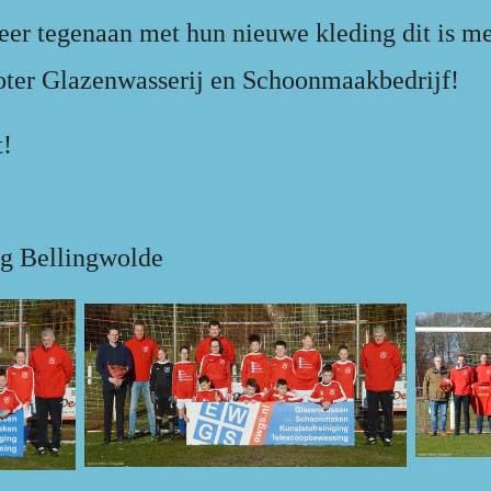
eer tegenaan met hun nieuwe kleding dit is 
oter Glazenwasserij en Schoonmaakbedrijf!
t!
ng Bellingwolde