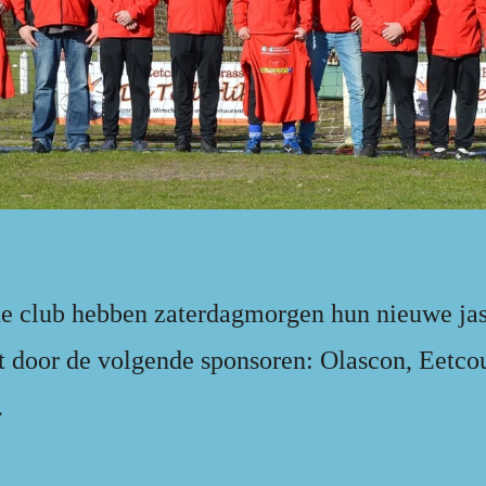
 de club hebben zaterdagmorgen hun nieuwe ja
 door de volgende sponsoren: Olascon, Eetc
.