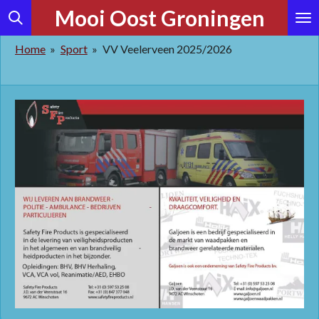
Mooi Oost Groningen
Ga
direct
Home
»
Sport
»
VV Veelerveen 2025/2026
naar
de
hoofdinhoud