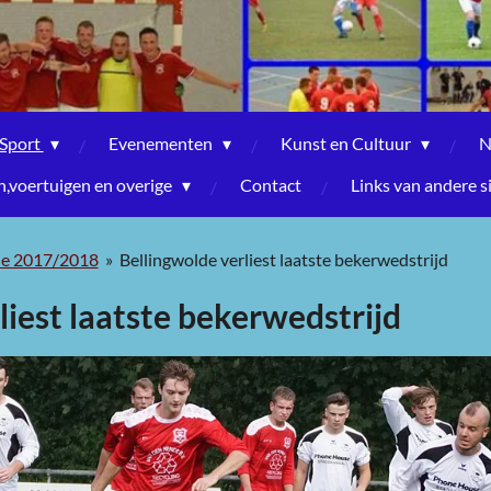
Sport
Evenementen
Kunst en Cultuur
N
voertuigen en overige
Contact
Links van andere s
de 2017/2018
»
Bellingwolde verliest laatste bekerwedstrijd
liest laatste bekerwedstrijd