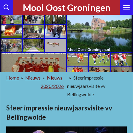
Mooi Oost Groningen
Ga
direct
naar
de
hoofdinhoud
Home
»
Nieuws
»
Nieuws
»
Sfeerimpressie
2020/2026
nieuwjaarsvisite vv
Bellingwolde
Sfeer impressie nieuwjaarsvisite vv
Bellingwolde