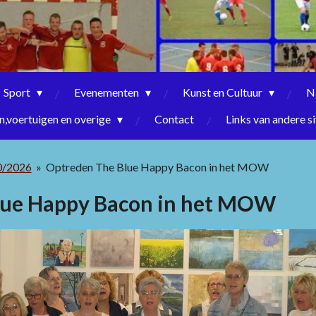
Sport
Evenementen
Kunst en Cultuur
N
,voertuigen en overige
Contact
Links van andere si
0/2026
»
Optreden The Blue Happy Bacon in het MOW
lue Happy Bacon in het MOW