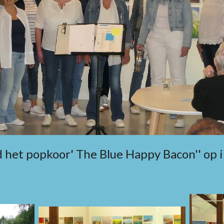
 het popkoor' The Blue Happy Bacon'' op