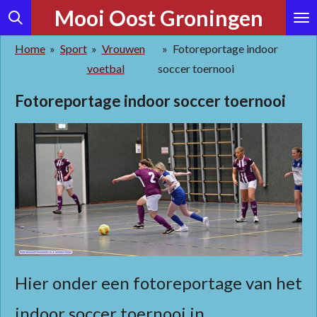
Mooi Oost Groningen
Ga
direct
Home
»
Sport
»
Vrouwen
»
Fotoreportage indoor
naar
voetbal
soccer toernooi
de
hoofdinhoud
Fotoreportage indoor soccer toernooi
Hier onder een fotoreportage van het
indoor soccer toernooi in