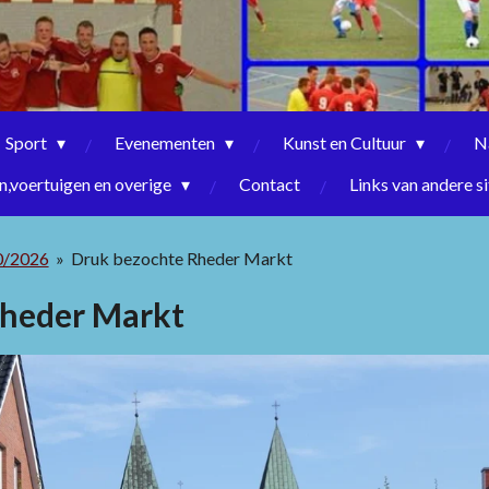
Sport
Evenementen
Kunst en Cultuur
N
,voertuigen en overige
Contact
Links van andere si
0/2026
»
Druk bezochte Rheder Markt
Rheder Markt