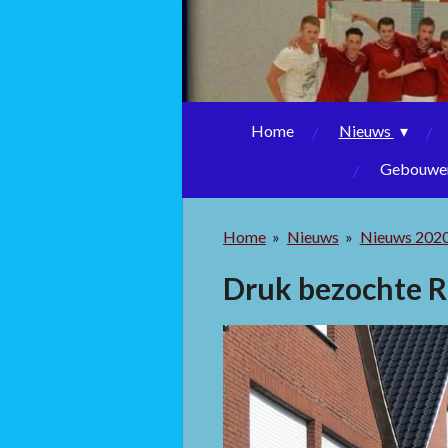
Home
Nieuws
Gebouwen
Home
»
Nieuws
»
Nieuws 202
Druk bezochte 