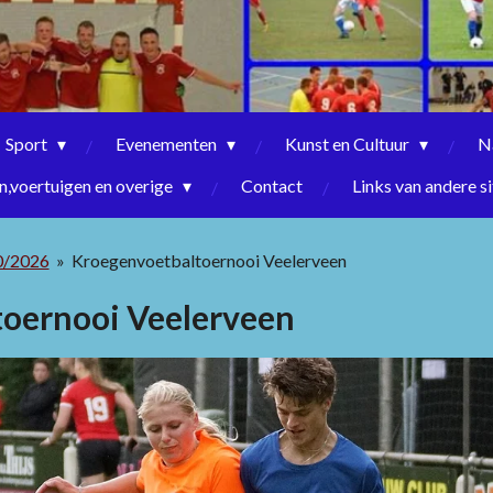
Sport
Evenementen
Kunst en Cultuur
N
,voertuigen en overige
Contact
Links van andere si
0/2026
»
Kroegenvoetbaltoernooi Veelerveen
oernooi Veelerveen