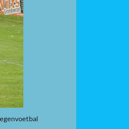
oegenvoetbal